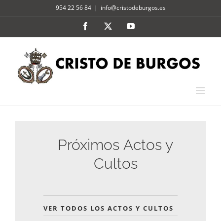
Skip
954 22 56 84
|
info@cristodeburgos.es
to
Facebook
X
YouTube
content
Próximos Actos y
Cultos
VER TODOS LOS ACTOS Y CULTOS