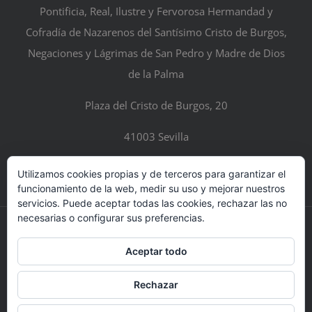
Pontificia, Real, Ilustre y Fervorosa Hermandad y
Cofradía de Nazarenos del Santísimo Cristo de Burgos,
Negaciones y Lágrimas de San Pedro y Madre de Dios
de la Palma
Plaza del Cristo de Burgos, 20
41003 Sevilla
Utilizamos cookies propias y de terceros para garantizar el
funcionamiento de la web, medir su uso y mejorar nuestros
servicios. Puede aceptar todas las cookies, rechazar las no
necesarias o configurar sus preferencias.
© Copyright 2017 -
Todos los derechos reservados |
Aceptar todo
Rechazar
Facebook
X
YouTube