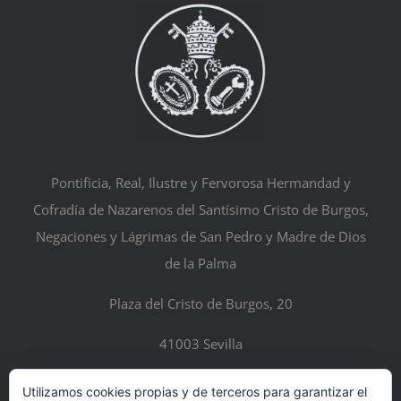
Pontificia, Real, Ilustre y Fervorosa Hermandad y
Cofradía de Nazarenos del Santísimo Cristo de Burgos,
Negaciones y Lágrimas de San Pedro y Madre de Dios
de la Palma
Plaza del Cristo de Burgos, 20
41003 Sevilla
Utilizamos cookies propias y de terceros para garantizar el