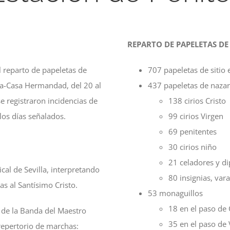
REPARTO DE PAPELETAS DE 
l reparto de papeletas de
707 papeletas de sitio
illa-Casa Hermandad, del 20 al
437 papeletas de naza
e registraron incidencias de
138 cirios Cristo
los días señalados.
99 cirios Virgen
69 penitentes
30 cirios niño
21 celadores y d
cal de Sevilla, interpretando
80 insignias, var
as al Santísimo Cristo.
53 monaguillos
18 en el paso de 
 de la Banda del Maestro
35 en el paso de 
 repertorio de marchas: