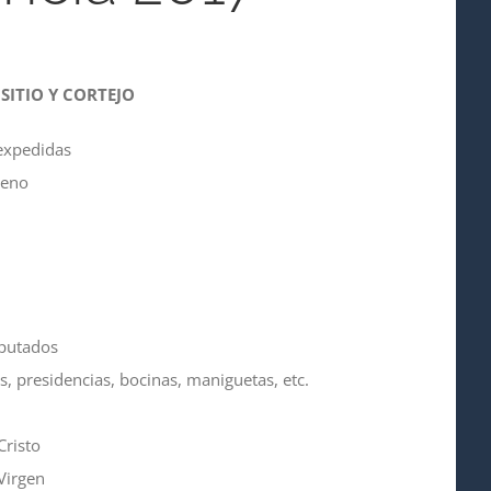
SITIO Y CORTEJO
 expedidas
reno
iputados
as, presidencias, bocinas, maniguetas, etc.
Cristo
Virgen