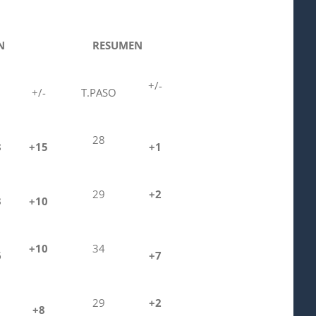
N
RESUMEN
+/-
+/-
T.PASO
28
8
+15
+1
29
+2
3
+10
+10
34
6
+7
29
+2
1
+8