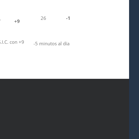
26
-1
7
+9
.I.C. con +9
-5 minutos al día