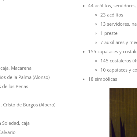
44 acólitos, servidores,
23 acólitos
13 servidores, na
1 preste
7 auxiliares y mé
155 capataces y costal
145 costaleros 
 caja, Macarena
10 capataces y c
os de la Palma (Alonso)
18 simbólicas
 de las Penas
, Cristo de Burgos (Albero)
 Soledad, caja
alvario