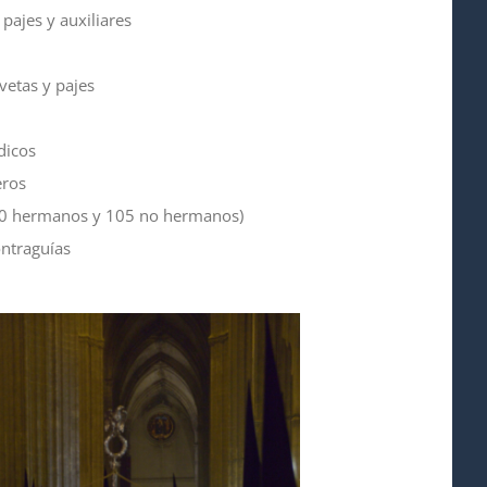
 pajes y auxiliares
vetas y pajes
dicos
eros
(40 hermanos y 105 no hermanos)
ontraguías