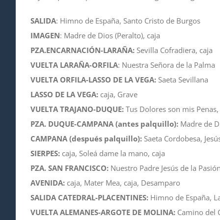
SALIDA
: Himno de España, Santo Cristo de Burgos
IMAGEN
: Madre de Dios (Peralto), caja
PZA.ENCARNACIÓN-LARAÑA:
Sevilla Cofradiera, caja
VUELTA LARAÑA-ORFILA
: Nuestra Señora de la Palma
VUELTA ORFILA-LASSO DE LA VEGA:
Saeta Sevillana
LASSO DE LA VEGA:
caja, Grave
VUELTA TRAJANO-DUQUE:
Tus Dolores son mis Penas,
PZA. DUQUE-CAMPANA (antes palquillo):
Madre de Di
CAMPANA (después palquillo):
Saeta Cordobesa, Jesús
SIERPES:
caja, Soleá dame la mano, caja
PZA. SAN FRANCISCO:
Nuestro Padre Jesús de la Pasión
AVENIDA:
caja, Mater Mea, caja, Desamparo
SALIDA CATEDRAL-PLACENTINES:
Himno de España, La
VUELTA ALEMANES-ARGOTE DE MOLINA:
Camino del C