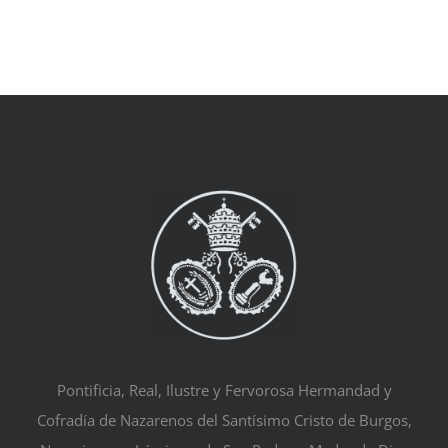
Pontificia, Real, Ilustre y Fervorosa Hermandad y
Cofradía de Nazarenos del Santísimo Cristo de Burgos,